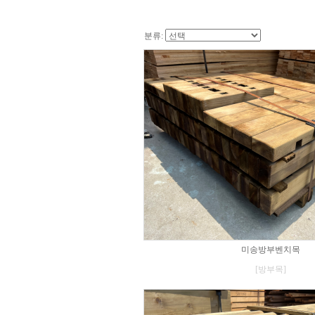
분류:
미송방부벤치목
[방부목]