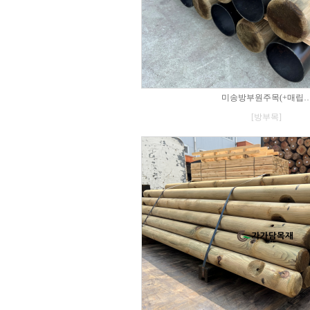
미송방부원주목(+매립
[방부목]