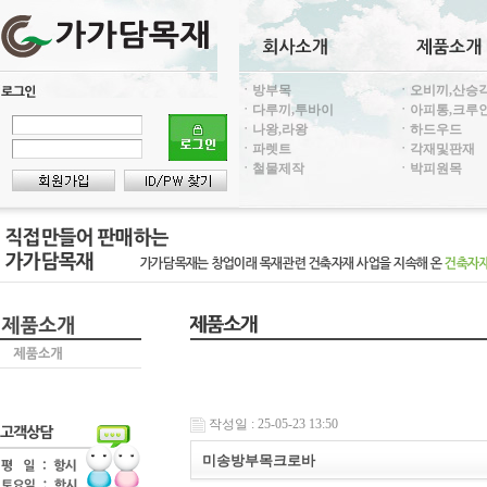
ㆍ방부목
ㆍ오비끼,산승
ㆍ다루끼,투바이
ㆍ아피통,크루
ㆍ나왕,라왕
ㆍ하드우드
ㆍ파렛트
ㆍ각재및판재
ㆍ철물제작
ㆍ박피원목
작성일 : 25-05-23 13:50
미송방부목크로바