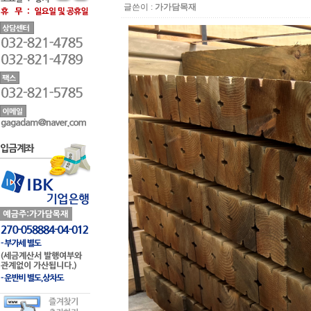
글쓴이 :
가가담목재