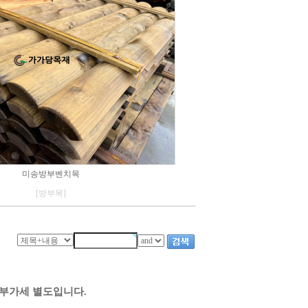
미송방부벤치목
[방부목]
 부가세 별도입니다.