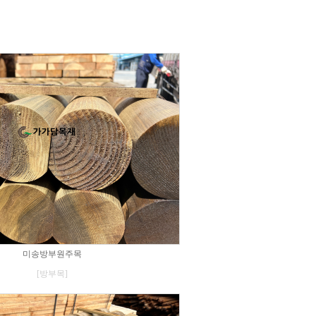
미송방부원주목
[방부목]