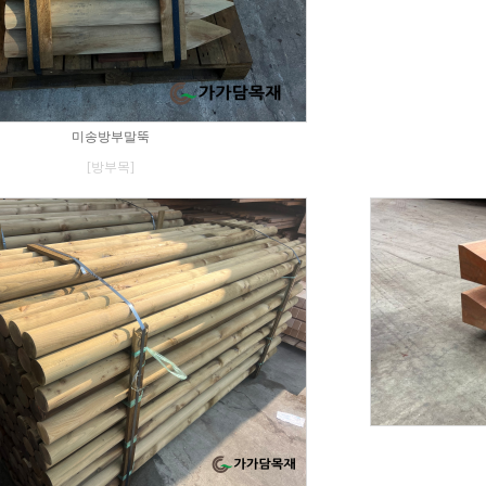
미송방부말뚝
[방부목]