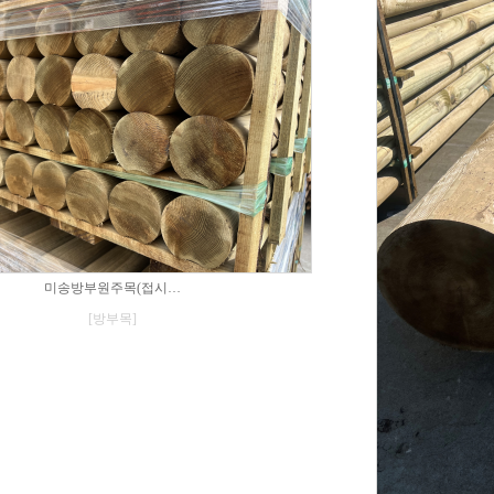
미송방부원주목(접시…
[방부목]