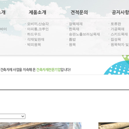
ㆍ오비끼,산승각
ㆍ장목제재
ㆍ토류판
투바이
ㆍ아피통,크루인
ㆍ한옥재
ㆍ가공목재
ㆍ하드우드
ㆍ송판노출브러싱목재
ㆍ스키드목재
ㆍ각재및판재
ㆍ톱밥
ㆍ집성목
ㆍ박피원목
ㆍ원목
ㆍ원목탁자 및