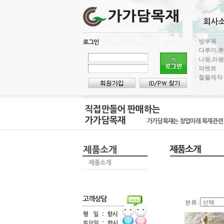
ㆍ방부목
ㆍ다루끼,
ㆍ나왕,라왕
ㆍ파렛트
ㆍ철물제작
분류: