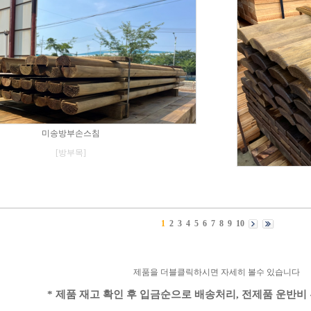
미송방부손스침
[방부목]
1
2
3
4
5
6
7
8
9
10
제품을 더블클릭하시면 자세히 볼수 있습니다
* 제품 재고 확인 후 입금순으로 배송처리, 전제품 운반비