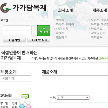
ㆍ방부목
ㆍ오비끼,산승
ㆍ다루끼,투바이
ㆍ아피통,크루
ㆍ나왕,라왕
ㆍ하드우드
ㆍ파렛트
ㆍ각재및판재
ㆍ철물제작
ㆍ박피원목
분류: