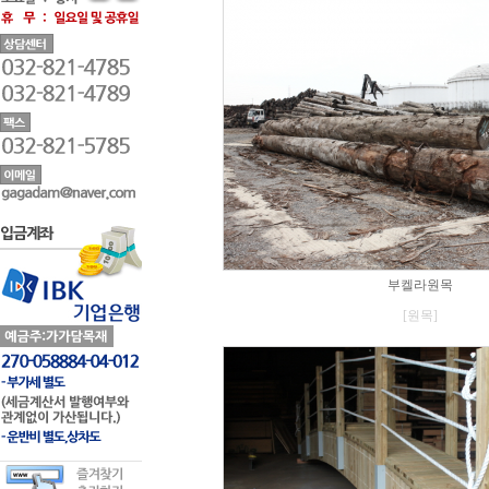
부켈라원목
[원목]