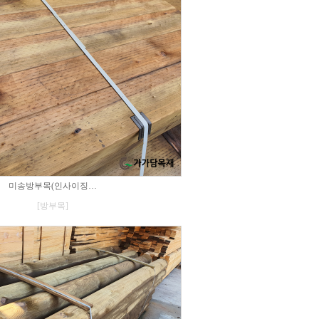
미송방부목(인사이징…
[방부목]